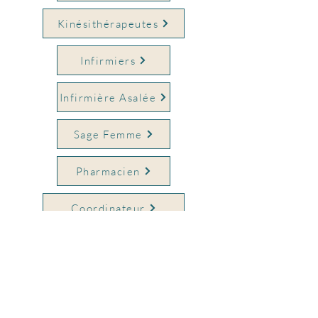
Kinésithérapeutes
Infirmiers
Infirmière Asalée
Sage Femme
Pharmacien
Coordinateur
Autres professionnels
Maison de Santé Les Rambertes