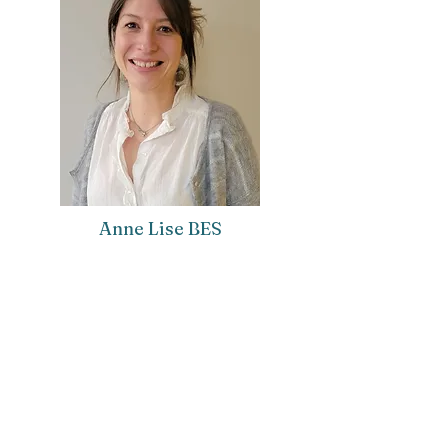
Anne Lise BES
Sage Femme
04 77 32 52 65
Maison de Santé Les Rambertes
msplesrambertes@gmail.com
04 82 77 75 40